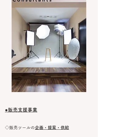
​●販売支援事業
​◇販売ツール
の
企画・提案・供給