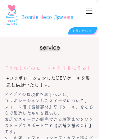
Bonn
i
e
d
eco sw
ee
ts
お問い合わせ
service
​"うれしい"のヒトトキを「共に作る」
●コラボレーションしたOEMケーキを製
造し供給いたします。
​アイデアの具現化をお手伝いし、
コラボレーションしたスイーツについて、
スイーツ用『装飾部材』や『ケーキ』をこち
らで製造したものを提供し、
お店で
スイーツが販売できる段階までをワン
ストップでサポートする【
店舗支援
の会社】
です。
ケーキ店、カフェ、コンセプトカフェ様など