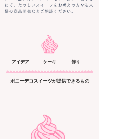
にて、たのしいスイーツをお考えの方や法人
様の商品開発などご相談ください。
​アイデア
ケーキ
飾り
​アイデアの具現化をお手伝いし、コラボレーションした
スイーツについて、
スイーツ用『装飾部材』や『ケーキ』をこちらで製造し
たもの
提供し、
​ボニーデコスイーツが提供できるもの
お店で
スイーツが販売できる段階までをワンストップで
サポートする
【
店舗支援
の会社】です。
ケーキ店、カフェ、コンセプトカフェ様などにて、
たのしい
スイーツをお考えの方や
法人様の商品開発など
ご相談ください。